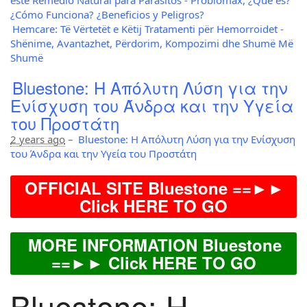
este Remedio Natural para Parásitos - Probiomax, ¿Qué es?
¿Cómo Funciona? ¿Beneficios y Peligros?
Hemcare: Të Vërtetët e Këtij Tratamenti për Hemorroidet -
Shënime, Avantazhet, Përdorim, Kompozimi dhe Shumë Më
Shumë
Bluestone: Η Απόλυτη Λύση για την
Ενίσχυση του Άνδρα και την Υγεία
του Προστάτη
2 years ago
–
Bluestone: Η Απόλυτη Λύση για την Ενίσχυση
του Άνδρα και την Υγεία του Προστάτη
OFFICIAL SITE Bluestone ==►►
Click HERE TO GO
MORE INFORMATION Bluestone
==►► Click HERE TO GO
Bluestone: Η