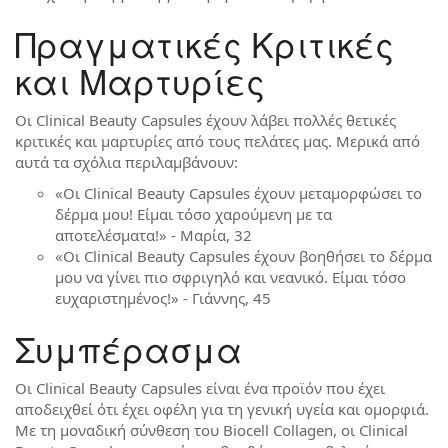
Πραγματικές Κριτικές
και Μαρτυρίες
Οι Clinical Beauty Capsules έχουν λάβει πολλές θετικές
κριτικές και μαρτυρίες από τους πελάτες μας. Μερικά από
αυτά τα σχόλια περιλαμβάνουν:
«Οι Clinical Beauty Capsules έχουν μεταμορφώσει το
δέρμα μου! Είμαι τόσο χαρούμενη με τα
αποτελέσματα!» - Μαρία, 32
«Οι Clinical Beauty Capsules έχουν βοηθήσει το δέρμα
μου να γίνει πιο σφριγηλό και νεανικό. Είμαι τόσο
ευχαριστημένος!» - Γιάννης, 45
Συμπέρασμα
Οι Clinical Beauty Capsules είναι ένα προϊόν που έχει
αποδειχθεί ότι έχει οφέλη για τη γενική υγεία και ομορφιά.
Με τη μοναδική σύνθεση του Biocell Collagen, οι Clinical