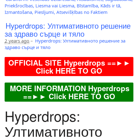
Priekšrocības, Liesma vai Liesma, Bīstamība, Kāds ir tā,
Izmantošana, Piesījumi, Atsevišķības no Faktiem
Hyperdrops: Ултимативното решение
за здраво сърце и тяло
2 years ago
–
Hyperdrops: Ултимативното решение за
здраво сърце и тяло
OFFICIAL SITE Hyperdrops ==►►
Click HERE TO GO
MORE INFORMATION Hyperdrops
==►► Click HERE TO GO
Hyperdrops:
Ултимативното