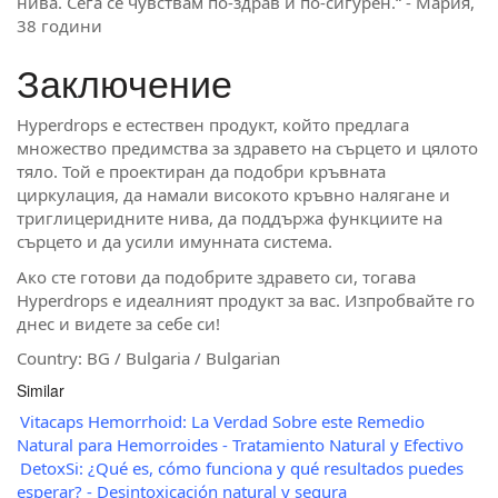
нива. Сега се чувствам по-здрав и по-сигурен.“ - Мария,
38 години
Заключение
Hyperdrops е естествен продукт, който предлага
множество предимства за здравето на сърцето и цялото
тяло. Той е проектиран да подобри кръвната
циркулация, да намали високото кръвно налягане и
триглицеридните нива, да поддържа функциите на
сърцето и да усили имунната система.
Ако сте готови да подобрите здравето си, тогава
Hyperdrops е идеалният продукт за вас. Изпробвайте го
днес и видете за себе си!
Country: BG / Bulgaria / Bulgarian
Similar
Vitacaps Hemorrhoid: La Verdad Sobre este Remedio
Natural para Hemorroides - Tratamiento Natural y Efectivo
DetoxSi: ¿Qué es, cómo funciona y qué resultados puedes
esperar? - Desintoxicación natural y segura