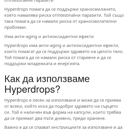
Hyperdrops помага да се поддържи храносмилането,
което намалява риска отintestinalни паразити. Той също
така помага да се намали риска от храносмилателни
проблеми.
Има анти-aging и антиоксидантни ефекти
Hyperdrops има анти-aging и антиоксидантни ефекти,
които помагат да се поддържи здравето на цялото тяло.
Той помага да се намали риска от стареене и да се
поддържи младежката и енергията.
Как да използваме
Hyperdrops?
Hyperdrops е лесен за използване и може да се приема
от всеки, който иска да подобри здравето на сърцето
си. Той е наличен във форма на капсули, които трябва
да се приемат два пъти дневно, преди хранене.
Важно е да се спазват инструкциите за използване и да