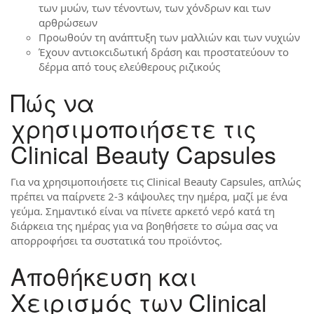
των μυών, των τένοντων, των χόνδρων και των
αρθρώσεων
Προωθούν τη ανάπτυξη των μαλλιών και των νυχιών
Έχουν αντιоксιδωτική δράση και προστατεύουν το
δέρμα από τους ελεύθερους ριζικούς
Πώς να
χρησιμοποιήσετε τις
Clinical Beauty Capsules
Για να χρησιμοποιήσετε τις Clinical Beauty Capsules, απλώς
πρέπει να παίρνετε 2-3 κάψουλες την ημέρα, μαζί με ένα
γεύμα. Σημαντικό είναι να πίνετε αρκετό νερό κατά τη
διάρκεια της ημέρας για να βοηθήσετε το σώμα σας να
απορροφήσει τα συστατικά του προϊόντος.
Αποθήκευση και
Χειρισμός των Clinical