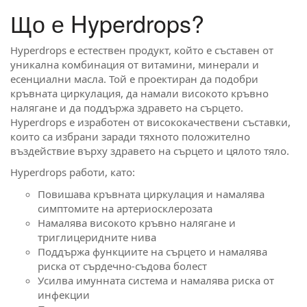
Що е Hyperdrops?
Hyperdrops е естествен продукт, който е съставен от
уникална комбинация от витамини, минерали и
есенциални масла. Той е проектиран да подобри
кръвната циркулация, да намали високото кръвно
налягане и да поддържа здравето на сърцето.
Hyperdrops е изработен от висококачествени съставки,
които са избрани заради тяхното положително
въздействие върху здравето на сърцето и цялото тяло.
Hyperdrops работи, като:
Повишава кръвната циркулация и намалява
симптомите на артериосклерозата
Намалява високото кръвно налягане и
триглицеридните нива
Поддържа функциите на сърцето и намалява
риска от сърдечно-съдова болест
Усилва имунната система и намалява риска от
инфекции