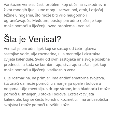
Varikozne vene su česti problem koji utiče na svakodnevni
život mnogih ljudi. One mogu izazvati bol, otok, i osjećaj
težine u nogama, što može biti vrlo neugodno i
ograničavajuće. Međutim, postoji prirodno rješenje koje
može pomoći u liječenju ovog problema - Venisal.
Šta je Venisal?
Venisal je prirodni lijek koji se sastoji od četiri glavna
sastojka: vode, ulja rozmarina, ulja mentolja i ekstrakta
cvijeta kalendule. Svaki od ovih sastojaka ima svoje posebne
prednosti, a kada se kombiniraju, stvaraju snažan lijek koji
može pomoći u liječenju varikoznih vena.
Ulje rozmarina, na primjer, ima antiinflamatorna svojstva,
što znači da može pomoći u smanjenju upale i bolova u
nogama. Ulje mentolja, s druge strane, ima hladnoću i može
pomoći u smanjenju otoka i bolova. Ekstrakt cvijeta
kalendule, koji se često koristi u kozmetici, ima antiseptička
svojstva i može pomoći u zaštiti kože.