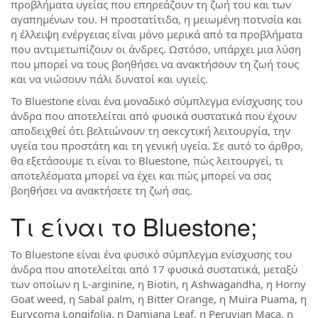
προβλήματα υγείας που επηρεάζουν τη ζωή του και των
αγαπημένων του. Η προστατίτιδα, η μειωμένη ποτνσία και
η έλλειψη ενέργειας είναι μόνο μερικά από τα προβλήματα
που αντιμετωπίζουν οι άνδρες. Ωστόσο, υπάρχει μια λύση
που μπορεί να τους βοηθήσει να ανακτήσουν τη ζωή τους
και να νιώσουν πάλι δυνατοί και υγιείς.
Το Bluestone είναι ένα μοναδικό σύμπλεγμα ενίσχυσης του
άνδρα που αποτελείται από φυσικά συστατικά που έχουν
αποδειχθεί ότι βελτιώνουν τη σексуτική λειτουργία, την
υγεία του προστάτη και τη γενική υγεία. Σε αυτό το άρθρο,
θα εξετάσουμε τι είναι το Bluestone, πώς λειτουργεί, τι
αποτελέσματα μπορεί να έχει και πώς μπορεί να σας
βοηθήσει να ανακτήσετε τη ζωή σας.
Τι είναι το Bluestone;
Το Bluestone είναι ένα φυσικό σύμπλεγμα ενίσχυσης του
άνδρα που αποτελείται από 17 φυσικά συστατικά, μεταξύ
των οποίων η L-arginine, η Biotin, η Ashwagandha, η Horny
Goat weed, η Sabal palm, η Bitter Orange, η Muira Puama, η
Eurycoma Longifolia, η Damiana Leaf, η Peruvian Maca, η