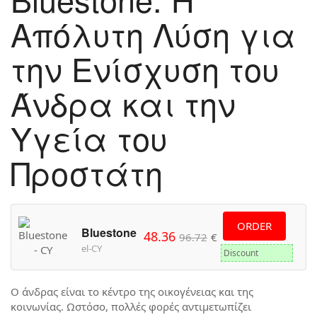
Απόλυτη Λύση για
την Ενίσχυση του
Άνδρα και την
Υγεία του
Προστάτη
ORDER
Bluestone
48.36
96.72
€
el-CY
Discount
Ο άνδρας είναι το κέντρο της οικογένειας και της
κοινωνίας. Ωστόσο, πολλές φορές αντιμετωπίζει