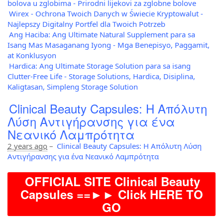
bolova u zglobima - Prirodni lijekovi za zglobne bolove
Wirex - Ochrona Twoich Danych w Świecie Kryptowalut -
Najlepszy Digitalny Portfel dla Twoich Potrzeb
Ang Haciba: Ang Ultimate Natural Supplement para sa
Isang Mas Masaganang Iyong - Mga Benepisyo, Paggamit,
at Konklusyon
Hardica: Ang Ultimate Storage Solution para sa isang
Clutter-Free Life - Storage Solutions, Hardica, Disiplina,
Kaligtasan, Simpleng Storage Solution
Clinical Beauty Capsules: Η Απόλυτη
Λύση Αντιγήρανσης για ένα
Νεανικό Λαμπρότητα
2 years ago
–
Clinical Beauty Capsules: Η Απόλυτη Λύση
Αντιγήρανσης για ένα Νεανικό Λαμπρότητα
OFFICIAL SITE Clinical Beauty
Capsules ==►► Click HERE TO
GO