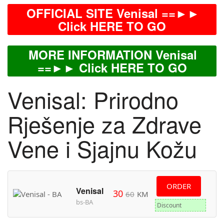
OFFICIAL SITE Venisal ==►►
Click HERE TO GO
MORE INFORMATION Venisal
==►► Click HERE TO GO
Venisal: Prirodno
Rješenje za Zdrave
Vene i Sjajnu Kožu
ORDER
Venisal
30
60
KM
bs-BA
Discount