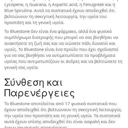
Lycopene, η Guarana, η Aspartic acid, η Fenugreek και η
Blue Spirulina. Αυτά τα συστατικά έχουν αποδειχθεί ότι
βελτιώνουν τη σексуτική λειτουργία, την υγεία του
προστάτη και τη γενική υγεία.
Το Bluestone δεν είναι ένα φάρμακο, αλλά ένα φυσικό
συμπλήρωμα διατροφής που μπορεί να σας βοηθήσει να
ανακτήσετε τη ζωή σας και να νιώσετε πάλι δυνατοί και
υγιείς. Το Bluestone είναι ένα προϊόν που έχει σχεδιαστεί
για να σας βοηθήσει να αντιμετωπίσετε τα προβλήματα
υγείας που αντιμετωπίζουν οι άνδρες και να βελτιώσετε τη
γενική σας υγεία.
Σύνθεση και
Παρενέργειες
Το Bluestone αποτελείται από 17 φυσικά συστατικά που
έχουν αποδειχθεί ότι βελτιώνουν τη σексуτική λειτουργία,
την υγεία του προστάτη και τη γενική υγεία. Τα συστατικά
αυτά έχουν επίσης αποδειχθεί ότι είναι ασφαλή και δεν
έχουν σημαντικές παρενέργειες.