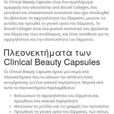
Οι Clinical Beauty Capsules είναι ένα συμπλήρωμα
ομορφιάς που αποτελείται από Biocell Collagen, ένα
μοναδικό και επαναστατικό συστατικό που έχει αποδειχθεί
ότι βελτιώνει τη σφριγηλότητα του δέρματος, μειώνει τις
ρυτίδες και προωθεί τη γενική υγεία του δέρματος. Το
Biocell Collagen είναι ένα φυσικό συστατικό που βρίσκεται
στο δέρμα και τους συνδέσμους, και είναι υπεύθυνο για τη
σφριγηλότητα και την ελαστικότητα του δέρματος.
Πλεονεκτήματα των
Clinical Beauty Capsules
Οι Clinical Beauty Capsules έχουν μια σειρά από
πλεονεκτήματα που τις κάνουν την απόλυτη λύση
αντιγήρανσης για ένα νεανικό λαμπρότητα. Μερικά από
αυτά τα πλεονεκτήματα περιλαμβάνουν:
Βελτιώνουν τη σφριγηλότητα του δέρματος και
προωθούν ένα νεανικό λαμπρότητα
Μειώνουν τις ρυτίδες και τις γραμμές του προσώπου
Προωθούν τη γενική υγεία του δέρματος, των οστών,