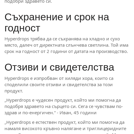
подобри здравето си.
Съхранение и срок на
годност
Hyperdrops трябва да се съхранява на хладно и сухо
място, далеч от директната слънчева светлина. Той има
срок на годност от 2 години от датата на производство.
Отзиви и свидетелства
Hyperdrops е изпробван от хиляди хора, които са
споделили своите отзиви и свидетелства за този
продукт.
„Hyperdrops е чудесен продукт, който ми помогна да
подобря здравето на сърцето си. Сега се чувствам по-
здрав и по-енергичен.“ - Иван, 45 години
„Hyperdrops е естествен продукт, който ми помогна да
намаля високото кръвно налягане и триглицеридните