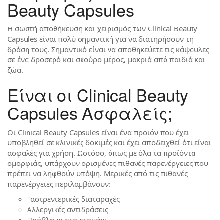
Beauty Capsules
Η σωστή αποθήκευση και χειρισμός των Clinical Beauty
Capsules είναι πολύ σημαντική για να διατηρήσουν τη
δράση τους. Σημαντικό είναι να αποθηκεύετε τις κάψουλες
σε ένα δροσερό και σκούρο μέρος, μακριά από παιδιά και
ζώα.
Είναι οι Clinical Beauty
Capsules Ασφαλείς;
Οι Clinical Beauty Capsules είναι ένα προϊόν που έχει
υποβληθεί σε κλινικές δοκιμές και έχει αποδειχθεί ότι είναι
ασφαλές για χρήση. Ωστόσο, όπως με όλα τα προϊόντα
ομορφιάς, υπάρχουν ορισμένες πιθανές παρενέργειες που
πρέπει να ληφθούν υπόψη. Μερικές από τις πιθανές
παρενέργειες περιλαμβάνουν:
Γαστρεντερικές διαταραχές
Αλλεργικές αντιδράσεις
Πρόβλημα στο στομάχι