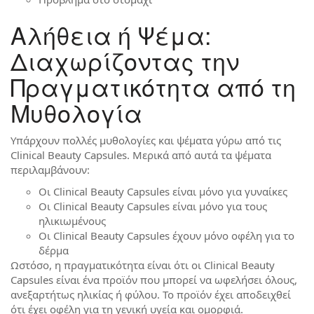
Αλήθεια ή Ψέμα:
Διαχωρίζοντας την
Πραγματικότητα από τη
Μυθολογία
Υπάρχουν πολλές μυθολογίες και ψέματα γύρω από τις
Clinical Beauty Capsules. Μερικά από αυτά τα ψέματα
περιλαμβάνουν:
Οι Clinical Beauty Capsules είναι μόνο για γυναίκες
Οι Clinical Beauty Capsules είναι μόνο για τους
ηλικιωμένους
Οι Clinical Beauty Capsules έχουν μόνο οφέλη για το
δέρμα
Ωστόσο, η πραγματικότητα είναι ότι οι Clinical Beauty
Capsules είναι ένα προϊόν που μπορεί να ωφελήσει όλους,
ανεξαρτήτως ηλικίας ή φύλου. Το προϊόν έχει αποδειχθεί
ότι έχει οφέλη για τη γενική υγεία και ομορφιά.