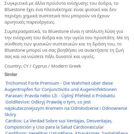
Συγκριτικά με άλλα προϊόντα ενίσχυσης του άνδρα, το
Bluestone έχει ένα πλεονέκτημα: είναι φυσικό και δεν
περιέχει χημικά συστατικά που μπορούν να έχουν
αρνητικές παρενέργειες.
Συμπερασματικά, το Bluestone είναι η απόλυτη λύση για
την ενίσχυση του άνδρα και την υγεία του προστάτη. Με τη
σύνθεση των φυσικών συστατικών και τη δράση του, το
Bluestone μπορεί να σας βοηθήσει να ανακτήσετε τη ζωή
σας και να νιώσετε πάλι δυνατοί και υγιείς.
Country: CY / Cyprus / Modern Greek
Similar
Trichomist Forte Premium - Die Wahrheit über diese
Augentropfen für Conjunctivitis und Augeninfektionen
Paraxan: Pravda nebo Lži - Úplný Přehled o Produktu
GoldRevive: Odkryj Prawdę o tym, co jest
najskuteczniejszym Kremem na Odmłodzenie i Odnowienie
Skóry
Cardiox: La Verdad Sobre sus Ventajas, Desventajas,
Composición y Uso para la Salud Cardiovascular
Cardiform: Veselības Uzturēšana, Atsauksmes, Saglabāšana,