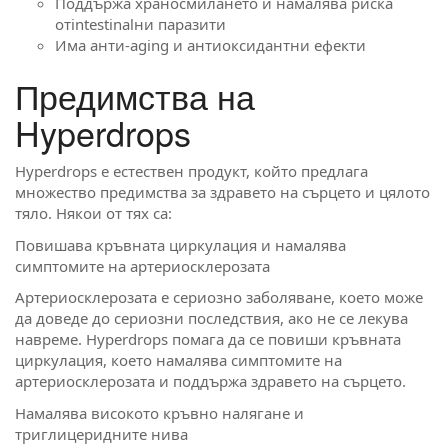
Поддържа храносмилането и намалява риска
отintestinalни паразити
Има анти-aging и антиоксидантни ефекти
Предимства на
Hyperdrops
Hyperdrops е естествен продукт, който предлага
множество предимства за здравето на сърцето и цялото
тяло. Някои от тях са:
Повишава кръвната циркулация и намалява
симптомите на артериосклерозата
Артериосклерозата е сериозно заболяване, което може
да доведе до сериозни последствия, ако не се лекува
навреме. Hyperdrops помага да се повиши кръвната
циркулация, което намалява симптомите на
артериосклерозата и поддържа здравето на сърцето.
Намалява високото кръвно налягане и
триглицеридните нива