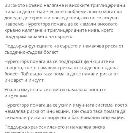
Високото кръвно налягане и високите триглицеридни
нива са два от най-честите проблеми, които могат да
доведат до сериозни последствия, ако не се лекуват
навреме. Hyperdrops помага да се намали високото
кръвно налягане и триглицеридните нива, което
поддържа здравето на сърцето.
Поддържа функциите на сърцето и намалява риска от
сърдечно-съдова болест
Hyperdrops помага да се поддържат функциите на
сърцето, което намалява риска от сърдечно-съдова
болест. Той също така помага да се намали риска от
инфаркт и инсулт.
Усилва имунната система и намалява риска от
инфекции
Hyperdrops помага да се усили имунната система, което
намалява риска от инфекции. Той също така помага да
се намали риска от вирусни и бактериални инфекции.
Поддържа храносмилането и намалява риска
отintestinalни паразити