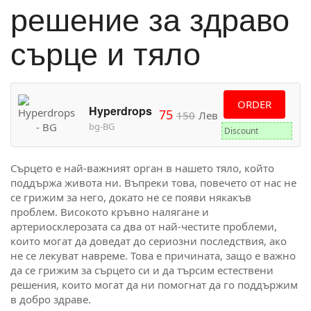
решение за здраво
сърце и тяло
ORDER
Hyperdrops
75
150
Лев
bg-BG
Discount
Сърцето е най-важният орган в нашето тяло, който
поддържа живота ни. Въпреки това, повечето от нас не
се грижим за него, докато не се появи някакъв
проблем. Високото кръвно налягане и
артериосклерозата са два от най-честите проблеми,
които могат да доведат до сериозни последствия, ако
не се лекуват навреме. Това е причината, защо е важно
да се грижим за сърцето си и да търсим естествени
решения, които могат да ни помогнат да го поддържим
в добро здраве.