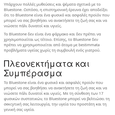
Υπάρχουν πολλές μυθεύσεις και ψέματα σχετικά με το
Bluestone. Ωστόσο, η επιστημονική έρευνα έχει αποδείξει
ότι το Bluestone είναι ένα φυσικό και ασφαλές προϊόν που
μπορεί να σας βοηθήσει να ανακτήσετε τη ζωή σας και να
νιώσετε πάλι δυνατοί και υγιείς.
Το Bluestone δεν είναι ένα φάρμακο και δεν πρέπει να
χρησιμοποιείται ως τέτοιο. Επίσης, το Bluestone δεν
πρέπει να χρησιμοποιείται από άτομα με bestimmata
προβλήματα υγείας χωρίς τη συμβουλή ενός γιατρού.
Πλεονεκτήματα και
Συμπέρασμα
Το Bluestone είναι ένα φυσικό και ασφαλές προϊόν που
μπορεί να σας βοηθήσει να ανακτήσετε τη ζωή σας και να
νιώσετε πάλι δυνατοί και υγιείς. Με τη σύνθεση των 17
φυσικών συστατικών, το Bluestone μπορεί να βελτιώσει τη
σексуτική σας λειτουργία, την υγεία του προστάτη και τη
γενική σας υγεία.