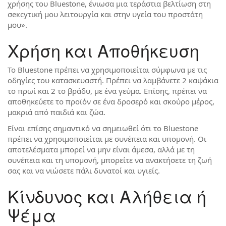
χρήσης του Bluestone, ένιωσα μια τεράστια βελτίωση στη
σексуτική μου λειτουργία και στην υγεία του προστάτη
μου».
Χρήση και Αποθήκευση
Το Bluestone πρέπει να χρησιμοποιείται σύμφωνα με τις
οδηγίες του κατασκευαστή. Πρέπει να λαμβάνετε 2 καψάκια
το πρωί και 2 το βράδυ, με ένα γεύμα. Επίσης, πρέπει να
αποθηκεύετε το προϊόν σε ένα δροσερό και σκούρο μέρος,
μακριά από παιδιά και ζώα.
Είναι επίσης σημαντικό να σημειωθεί ότι το Bluestone
πρέπει να χρησιμοποιείται με συνέπεια και υπομονή. Οι
αποτελέσματα μπορεί να μην είναι άμεσα, αλλά με τη
συνέπεια και τη υπομονή, μπορείτε να ανακτήσετε τη ζωή
σας και να νιώσετε πάλι δυνατοί και υγιείς.
Κίνδυνος και Αλήθεια ή
Ψέμα