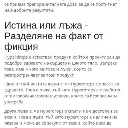
се приема препоръчителната доза, за да се постигнат
най-добрите резултати.
Истина или лъжа -
Разделяне на факт от
фикция
Hyperdrops е естествен продукт, който е проектиран да
подобри здравето на сърцето и цялото тяло. Въпреки
това, има много митове и лъжи, които се
разпространяват за този продукт.
Една от най-честите лъжи е, че Hyperdrops е опасен за
здравето. Това е лъжа, тъй като Hyperdrops е изработен
от висококачествени съставки, които са безопасни за
употреба.
Друга лъжа е, че Hyperdrops е скъп и не е достъпен за
всеки. Това е лъжа, тъй като Hyperdrops е наличен на
пазара и може да се закупи от всеки, който иска да