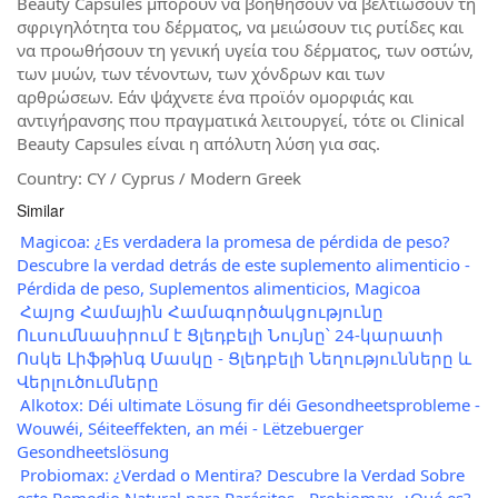
Beauty Capsules μπορούν να βοηθήσουν να βελτιώσουν τη
σφριγηλότητα του δέρματος, να μειώσουν τις ρυτίδες και
να προωθήσουν τη γενική υγεία του δέρματος, των οστών,
των μυών, των τένοντων, των χόνδρων και των
αρθρώσεων. Εάν ψάχνετε ένα προϊόν ομορφιάς και
αντιγήρανσης που πραγματικά λειτουργεί, τότε οι Clinical
Beauty Capsules είναι η απόλυτη λύση για σας.
Country: CY / Cyprus / Modern Greek
Similar
Magicoa: ¿Es verdadera la promesa de pérdida de peso?
Descubre la verdad detrás de este suplemento alimenticio -
Pérdida de peso, Suplementos alimenticios, Magicoa
Հայոց Համային Համագործակցությունը
Ուսումնասիրում է Ցլեդբելի Նույնը՝ 24-կարատի
Ոսկե Լիֆթինգ Մասկը - Ցլեդբելի Նեղությունները և
Վերլուծումները
Alkotox: Déi ultimate Lösung fir déi Gesondheetsprobleme -
Wouwéi, Séiteeffekten, an méi - Lëtzebuerger
Gesondheetslösung
Probiomax: ¿Verdad o Mentira? Descubre la Verdad Sobre