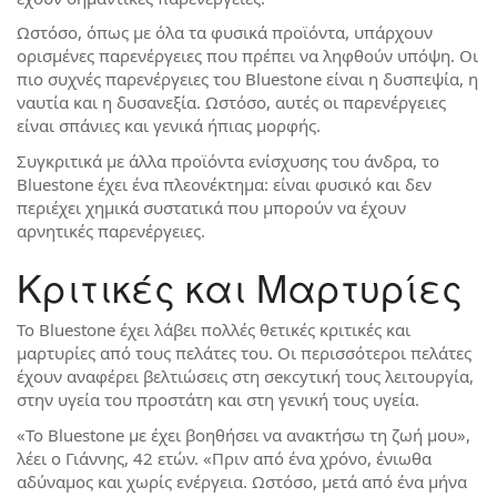
Ωστόσο, όπως με όλα τα φυσικά προϊόντα, υπάρχουν
ορισμένες παρενέργειες που πρέπει να ληφθούν υπόψη. Οι
πιο συχνές παρενέργειες του Bluestone είναι η δυσπεψία, η
ναυτία και η δυσανεξία. Ωστόσο, αυτές οι παρενέργειες
είναι σπάνιες και γενικά ήπιας μορφής.
Συγκριτικά με άλλα προϊόντα ενίσχυσης του άνδρα, το
Bluestone έχει ένα πλεονέκτημα: είναι φυσικό και δεν
περιέχει χημικά συστατικά που μπορούν να έχουν
αρνητικές παρενέργειες.
Κριτικές και Μαρτυρίες
Το Bluestone έχει λάβει πολλές θετικές κριτικές και
μαρτυρίες από τους πελάτες του. Οι περισσότεροι πελάτες
έχουν αναφέρει βελτιώσεις στη σексуτική τους λειτουργία,
στην υγεία του προστάτη και στη γενική τους υγεία.
«Το Bluestone με έχει βοηθήσει να ανακτήσω τη ζωή μου»,
λέει ο Γιάννης, 42 ετών. «Πριν από ένα χρόνο, ένιωθα
αδύναμος και χωρίς ενέργεια. Ωστόσο, μετά από ένα μήνα