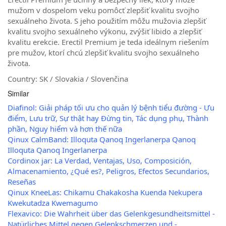
mužom v dospelom veku pomôcť zlepšiť kvalitu svojho
sexuálneho života. S jeho použitím môžu mužovia zlepšiť
kvalitu svojho sexuálneho výkonu, zvýšiť libido a zlepšiť
kvalitu erekcie. Erectil Premium je teda ideálnym riešením
pre mužov, ktorí chcú zlepšiť kvalitu svojho sexuálneho
života.
Country: SK / Slovakia / Slovenčina
Similar
Diafinol: Giải pháp tối ưu cho quản lý bệnh tiểu đường - Ưu
điểm, Lưu trữ, Sự thật hay Đừng tin, Tác dụng phụ, Thành
phần, Nguy hiểm và hơn thế nữa
Qinux CalmBand: Illoquta Qanoq Ingerlanerpa Qanoq
Illoquta Qanoq Ingerlanerpa
Cordinox jar: La Verdad, Ventajas, Uso, Composición,
Almacenamiento, ¿Qué es?, Peligros, Efectos Secundarios,
Reseñas
Qinux KneeLas: Chikamu Chakakosha Kuenda Nekupera
Kwekutadza Kwemagumo
Flexavico: Die Wahrheit über das Gelenkgesundheitsmittel -
Natürliches Mittel gegen Gelenkschmerzen und -