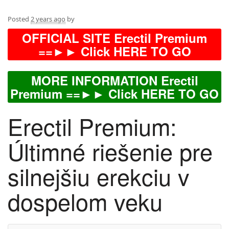
Posted
2 years ago
by
OFFICIAL SITE Erectil Premium
==►► Click HERE TO GO
MORE INFORMATION Erectil
Premium ==►► Click HERE TO GO
Erectil Premium:
Últimné riešenie pre
silnejšiu erekciu v
dospelom veku