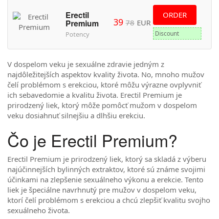
Erectil
ORDER
39
78
EUR
Premium
Discount
Potency
V dospelom veku je sexuálne zdravie jedným z
najdôležitejších aspektov kvality života. No, mnoho mužov
čelí problémom s erekciou, ktoré môžu výrazne ovplyvniť
ich sebavedomie a kvalitu života. Erectil Premium je
prirodzený liek, ktorý môže pomôcť mužom v dospelom
veku dosiahnuť silnejšiu a dlhšiu erekciu.
Čo je Erectil Premium?
Erectil Premium je prirodzený liek, ktorý sa skladá z výberu
najúčinnejších bylinných extraktov, ktoré sú známe svojimi
účinkami na zlepšenie sexuálneho výkonu a erekcie. Tento
liek je špeciálne navrhnutý pre mužov v dospelom veku,
ktorí čelí problémom s erekciou a chcú zlepšiť kvalitu svojho
sexuálneho života.