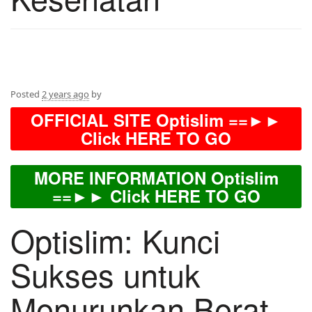
Posted
2 years ago
by
OFFICIAL SITE Optislim ==►►
Click HERE TO GO
MORE INFORMATION Optislim
==►► Click HERE TO GO
Optislim: Kunci
Sukses untuk
Menurunkan Berat