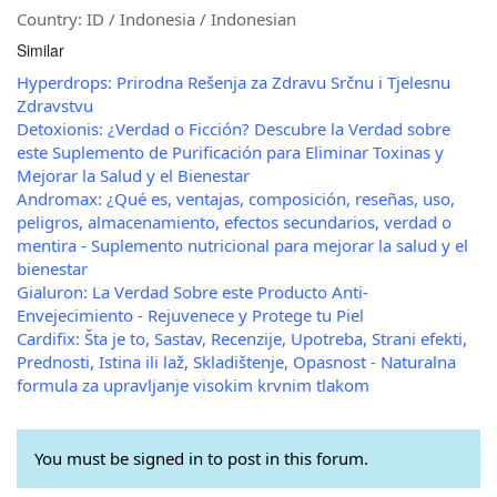
Country: ID / Indonesia / Indonesian
Similar
Hyperdrops: Prirodna Rešenja za Zdravu Srčnu i Tjelesnu
Zdravstvu
Detoxionis: ¿Verdad o Ficción? Descubre la Verdad sobre
este Suplemento de Purificación para Eliminar Toxinas y
Mejorar la Salud y el Bienestar
Andromax: ¿Qué es, ventajas, composición, reseñas, uso,
peligros, almacenamiento, efectos secundarios, verdad o
mentira - Suplemento nutricional para mejorar la salud y el
bienestar
Gialuron: La Verdad Sobre este Producto Anti-
Envejecimiento - Rejuvenece y Protege tu Piel
Cardifix: Šta je to, Sastav, Recenzije, Upotreba, Strani efekti,
Prednosti, Istina ili laž, Skladištenje, Opasnost - Naturalna
formula za upravljanje visokim krvnim tlakom
You must be signed in to post in this forum.