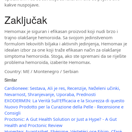
kakve nuspojave.
Zaključak
Hemomax je siguran i efikasan proizvod koji nudi brzo i
trajno olakšanje hemoroida. Sa svojom jedinstvenom
formulom lekovitih biljaka i aktivnih jedinjenja, Hemomax je
idealan izbor za one koji traže efikasan način za olakšanje
simptoma hemoroida. Stoga, ako ste spremani da se riješite
problema hemoroida, izaberite Hemomax.
Country: ME / Montenegro / Serbian
Similar
Cardioneee: Sestava, Ali je res, Recenzije, Neželeni učinki,
Nevarnost, Shranjevanje, Uporaba, Prednosti
EXODERMIN: La Verità Sull'Efficacia e la Sicurezza di questo
Nuovo Prodotto per la Curazione della Pelle - Recensione e
Consigli
Proctonic: A Gut Health Solution or Just a Hype? - A Gut
Health and Proctonic Review
Hypertea: Avantazhet, Shënime, Vërtetësi ose Fikim, Çfarë