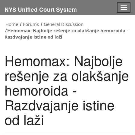
Togg
NYS Unified Court System
navig
Home
Forums
General Discussion
Hemomax: Najbolje rešenje za olakšanje hemoroida -
Razdvajanje istine od laži
Hemomax: Najbolje
rešenje za olakšanje
hemoroida -
Razdvajanje istine
od laži