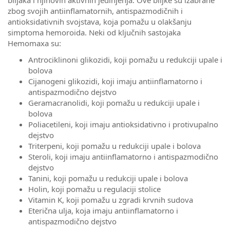
biljaka i njihovih aktivnih jedinjenja. Ove biljke su izabrane
zbog svojih antiinflamatornih, antispazmodičnih i
antioksidativnih svojstava, koja pomažu u olakšanju
simptoma hemoroida. Neki od ključnih sastojaka
Hemomaxa su:
Antrociklinoni glikozidi, koji pomažu u redukciji upale i
bolova
Cijanogeni glikozidi, koji imaju antiinflamatorno i
antispazmodično dejstvo
Geramacranolidi, koji pomažu u redukciji upale i
bolova
Poliacetileni, koji imaju antioksidativno i protivupalno
dejstvo
Triterpeni, koji pomažu u redukciji upale i bolova
Steroli, koji imaju antiinflamatorno i antispazmodično
dejstvo
Tanini, koji pomažu u redukciji upale i bolova
Holin, koji pomažu u regulaciji stolice
Vitamin K, koji pomažu u zgradi krvnih sudova
Eterična ulja, koja imaju antiinflamatorno i
antispazmodično dejstvo