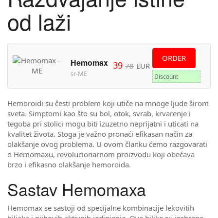
od laži
ORDER
Hemomax
39
78
EUR
sr-ME
Discount
Hemoroidi su česti problem koji utiče na mnoge ljude širom
sveta. Simptomi kao što su bol, otok, svrab, krvarenje i
tegoba pri stolici mogu biti izuzetno neprijatni i uticati na
kvalitet života. Stoga je važno pronaći efikasan način za
olakšanje ovog problema. U ovom članku ćemo razgovarati
o Hemomaxu, revolucionarnom proizvodu koji obećava
brzo i efikasno olakšanje hemoroida.
Sastav Hemomaxa
Hemomax se sastoji od specijalne kombinacije lekovitih