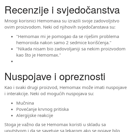
Recenzije i svjedočanstva
Mnogi korisnici Hemomaxa su izrazili svoje zadovoljstvo
ovim proizvodom. Neki od njihovih svjedočanstava su:
"Hemomax mi je pomogao da se riješim problema
hemoroida nakon samo 2 sedmice korišćenja."
"Nikada nisam bio zadovoljaniji sa nekim proizvodom
kao što je Hemomax."
Nuspojave i opreznosti
Kao i svaki drugi proizvod, Hemomax može imati nuspojave
i interakcije. Neki od mogućih nuspojava su:
Mučnina
Povećanje krvnog pritiska
Alergijske reakcije
Stoga je važno da se Hemomax koristi u skladu sa
uputstvom i da se savetuje sa lekarom ako se pojave bilo