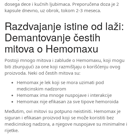
dosega dece i kućnih ljubimaca. Preporučena doza je 2
kapsule dnevno, uz obrok, tokom 2-3 meseca.
Razdvajanje istine od laži:
Demantovanje čestih
mitova o Hemomaxu
Postoji mnogo mitova i zablude o Hemomaxu, koji mogu
biti zbunjujući za one koji razmišljaju o korišćenju ovog
proizvoda. Neki od čestih mitova su:
Hemomax je lek koji se mora uzimati pod
medicinskim nadzorom
Hemomax ima mnoge nuspojave i interakcije
Hemomax nije efikasan za sve tipove hemoroida
Međutim, ovi mitovi su potpuno neistiniti. Hemomax je
siguran i efikasan proizvod koji se može koristiti bez
medicinskog nadzora, a njegove nuspojave su minimalne i
rijetke.