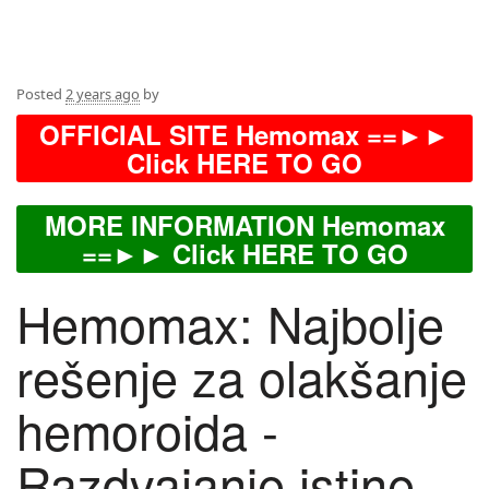
Posted
2 years ago
by
OFFICIAL SITE Hemomax ==►►
Click HERE TO GO
MORE INFORMATION Hemomax
==►► Click HERE TO GO
Hemomax: Najbolje
rešenje za olakšanje
hemoroida -
Razdvajanje istine