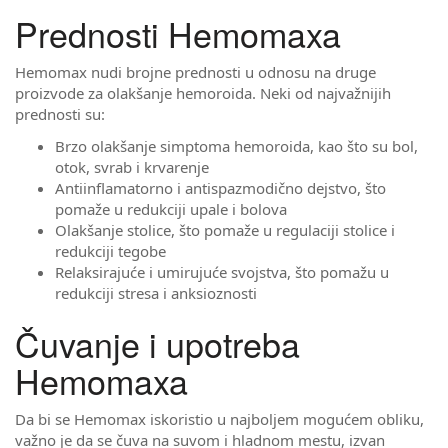
Prednosti Hemomaxa
Hemomax nudi brojne prednosti u odnosu na druge
proizvode za olakšanje hemoroida. Neki od najvažnijih
prednosti su:
Brzo olakšanje simptoma hemoroida, kao što su bol,
otok, svrab i krvarenje
Antiinflamatorno i antispazmodično dejstvo, što
pomaže u redukciji upale i bolova
Olakšanje stolice, što pomaže u regulaciji stolice i
redukciji tegobe
Relaksirajuće i umirujuće svojstva, što pomažu u
redukciji stresa i anksioznosti
Čuvanje i upotreba
Hemomaxa
Da bi se Hemomax iskoristio u najboljem mogućem obliku,
važno je da se čuva na suvom i hladnom mestu, izvan